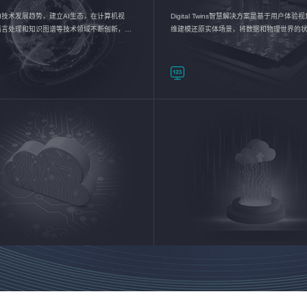
I技术发展趋势，建立AI生态，在计算机视
Digital Twins智慧解决方案是基于用户体
语言处理和知识图谱等技术领域不断创新，持
维建模还原实体场景，将数据和物理世界的
数智化转型加速器—AlphaMind®AI能力开放
现，使用户对关键数据有更直观的感受，推
成智能化转型，实现新旧动能的转换