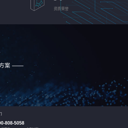
资质荣誉
方案 ——
们
00-808-5058