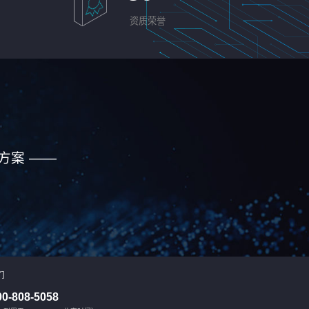
资质荣誉
方案 ——
们
00-808-5058