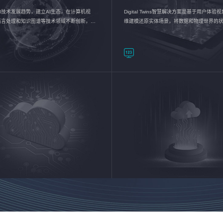
I技术发展趋势，建立AI生态，在计算机视
Digital Twins智慧解决方案是基于用户体
语言处理和知识图谱等技术领域不断创新，持
维建模还原实体场景，将数据和物理世界的
数智化转型加速器—AlphaMind®AI能力开放
现，使用户对关键数据有更直观的感受，推
成智能化转型，实现新旧动能的转换