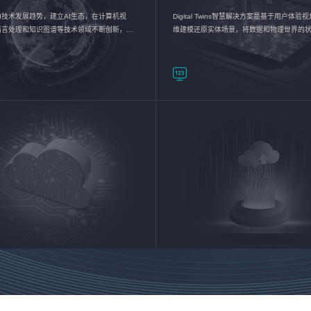
I技术发展趋势，建立AI生态，在计算机视
Digital Twins智慧解决方案是基于用户体
语言处理和知识图谱等技术领域不断创新，持
维建模还原实体场景，将数据和物理世界的
数智化转型加速器—AlphaMind®AI能力开放
现，使用户对关键数据有更直观的感受，推
成智能化转型，实现新旧动能的转换