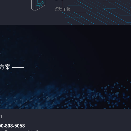
资质荣誉
方案 ——
们
00-808-5058